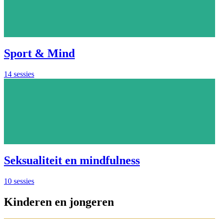
Sport & Mind
14 sessies
Seksualiteit en mindfulness
10 sessies
Kinderen en jongeren