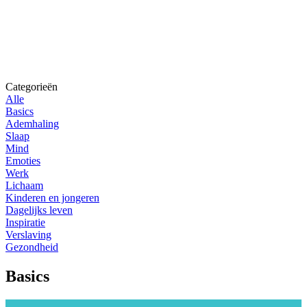
Categorieën
Alle
Basics
Ademhaling
Slaap
Mind
Emoties
Werk
Lichaam
Kinderen en jongeren
Dagelijks leven
Inspiratie
Verslaving
Gezondheid
Basics