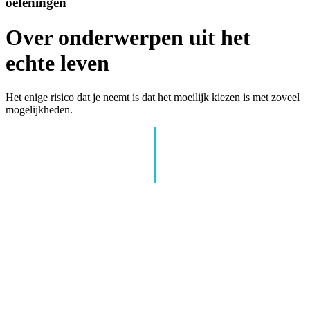
oefeningen
Over onderwerpen uit het
echte leven
Het enige risico dat je neemt is dat het moeilijk kiezen is met zoveel
mogelijkheden.