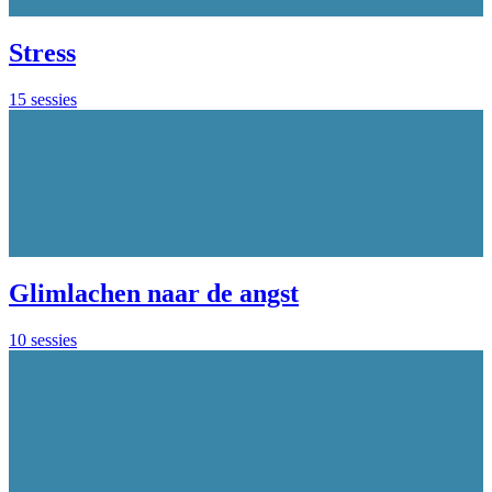
Stress
15 sessies
Glimlachen naar de angst
10 sessies