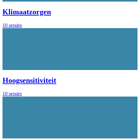
Klimaatzorgen
10 sessies
Hoogsensitiviteit
10 sessies