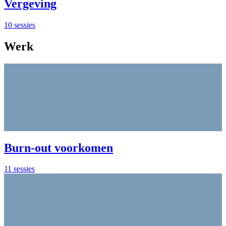
Vergeving
10 sessies
Werk
Burn-out voorkomen
11 sessies