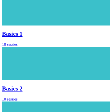
Basics 1
10 sessies
Basics 2
10 sessies