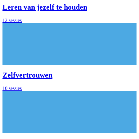
Leren van jezelf te houden
12 sessies
Zelfvertrouwen
10 sessies