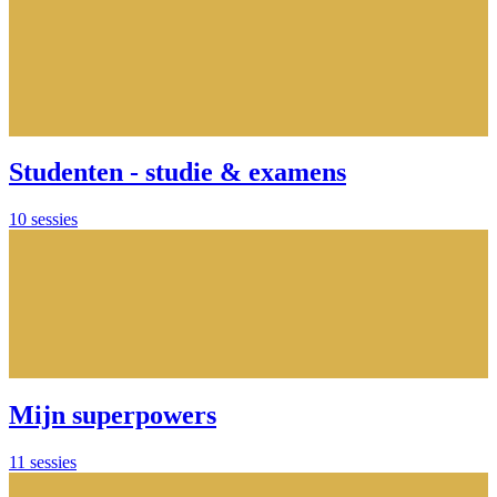
Studenten - studie & examens
10 sessies
Mijn superpowers
11 sessies