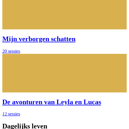
Mijn verborgen schatten
20 sessies
De avonturen van Leyla en Lucas
12 sessies
Dagelijks leven