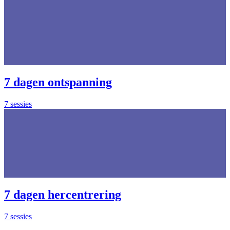
7 dagen ontspanning
7 sessies
7 dagen hercentrering
7 sessies