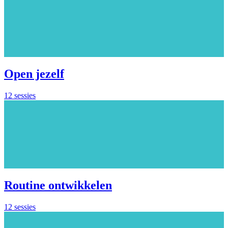
Open jezelf
12 sessies
Routine ontwikkelen
12 sessies