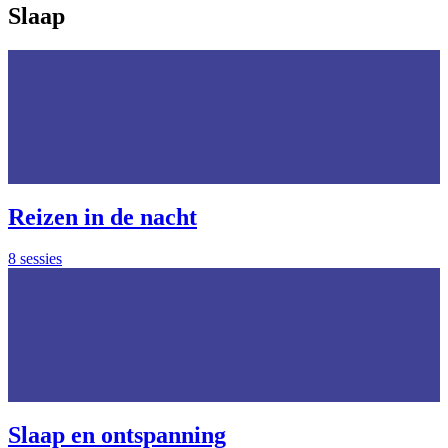
Slaap
Reizen in de nacht
8 sessies
Slaap en ontspanning