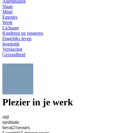
Ademhaling
Slaap
Mind
Emoties
Werk
Lichaam
Kinderen en jongeren
Dagelijks leven
Inspiratie
Verslaving
Gezondheid
Plezier in je werk
stijl
meditatie
bevat
21
sessies
Looptijd
15 min
per sessie