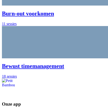
Burn-out voorkomen
11 sessies
Bewust timemanagement
18 sessies
Onze app