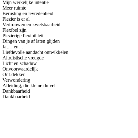
Mijn werkelijke intentie
Meer ruimte
Berusting en tevredenheid
Plezier is er al
Vertrouwen en kwetsbaarheid
Flexibel zijn
Plezierige flexibiliteit
Dingen van je af laten glijden
Ja,… en…
Liefdevolle aandacht ontwikkelen
Altruïstische vreugde
Licht en schaduw
Onvoorwaardelijk
Ont-dekken
Verwondering
Afleiding, die kleine duivel
Dankbaarheid
Dankbaarheid