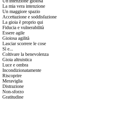
Un'intenzione gioiosa
La mia vera intenzione
Un maggiore spazio
Accettazione e soddisfazione
La gioia è proprio qui
Fiducia e vulnerabilità
Essere agile
Gioiosa agilità
Lasciar scorrere le cose
Sì e...
Coltivare la benevolenza
Gioia altruistica
Luce e ombra
Incondizionatamente
Riscoprire
Meraviglia
Distrazione
Non-sforzo
Gratitudine