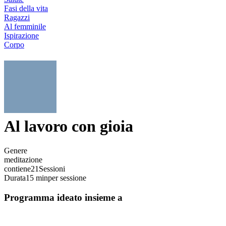
Fasi della vita
Ragazzi
Al femminile
Ispirazione
Corpo
Al lavoro con gioia
Genere
meditazione
contiene
21
Sessioni
Durata
15 min
per sessione
Programma ideato insieme a