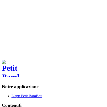
mi ha permesso di scoprire la meditazione in un modo molto
piacevole e rilassante.
M.M.
Medita e respira, dove vuoi, quando vuoi
Disponibile sul tuo smartphone
Scarica l'app Petit BamBou
Notre applicazione
L'app Petit BamBou
Contenuti