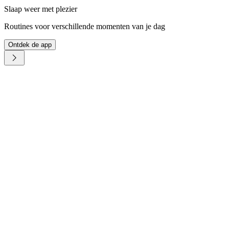
Slaap weer met plezier
Routines voor verschillende momenten van je dag
Ontdek de app
Een gratis versie
van beide apps, zonder advertenties, zonder creditcard
Eén account, één abonnement
voor twee apps