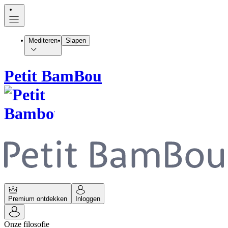
Mediteren
Slapen
Petit BamBou
Premium ontdekken
Inloggen
Onze filosofie