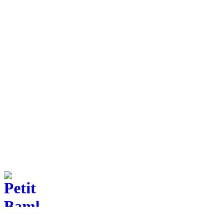
Ik stond aanvankelijk terughoudend tegenover meditatie, maar dit is
een originele app die me op een leuke en ontspannende manier heeft
laten zien wat mediteren is.
M.M.
Eén account, twee apps
Beschikbaar op je smartphone
Download de app Petit BamBou
Download de app Slapen