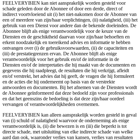
FEELVERYBIEN kan niet aansprakelijk worden gesteld voor
schade geleden door de Abonnee of door een derde, direct of
indirect voortvloeiend uit (i) het niet-nakomen door de Abonnee van
een of meerdere van zijn/haar verplichtingen, (ii) nalatigheid, (iii) het
gebruik van een Dienst voor andere dan de bekende doeleinden. De
Abonnee blijft als enige verantwoordelijk voor de keuze van de
Diensten en de geschiktheid daarvan voor zijn/haar behoeften en
erkent noodzakelijk en toereikend advies en informatie te hebben
ontvangen over (i) de gebruiksvoorwaarden, (ii) de capaciteiten en
(iii) de prestatiegrenzen ervan. De Abonnee blijft als enige
verantwoordelijk voor het gebruik en/of de informatie in de
Diensten en/of de interpretaties die hij maakt van de documenten en
gegevens die hij raadpleegt, de resultaten die hij verkrijgt, afleidt
en/of verstrekt, het advies dat hij geeft, de vragen die hij formuleert
en de acties die hij onderneemt op basis van de verstrekte
antwoorden en documenten. Bij het afnemen van de Diensten wordt
de Abonnee geïnformeerd dat deze bedoeld zijn voor professionals
en dat het geenszins de bedoeling is dat deze zijn/haar oordeel
vervangen of verantwoordelijkheden overnemen.
FEELVERYBIEN kan alleen aansprakelijk worden gesteld in geval
van (i) schuld of nalatigheid waarvoor de onderneming als enige
verantwoordelijk is, (ii) die bewezen is en (iii) die beperkt is tot
directe schade, met uitsluiting van elke indirecte schade van welke
aard dan ook, waaronder verlies van kansen, verlies van resultaten