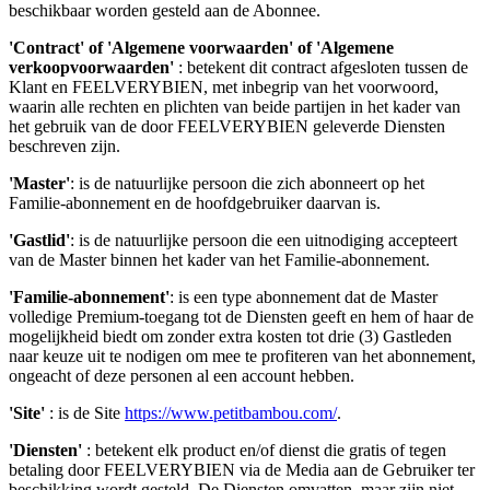
beschikbaar worden gesteld aan de Abonnee.
'Contract' of 'Algemene voorwaarden' of 'Algemene
verkoopvoorwaarden'
: betekent dit contract afgesloten tussen de
Klant en FEELVERYBIEN, met inbegrip van het voorwoord,
waarin alle rechten en plichten van beide partijen in het kader van
het gebruik van de door FEELVERYBIEN geleverde Diensten
beschreven zijn.
'Master'
: is de natuurlijke persoon die zich abonneert op het
Familie-abonnement en de hoofdgebruiker daarvan is.
'Gastlid'
: is de natuurlijke persoon die een uitnodiging accepteert
van de Master binnen het kader van het Familie-abonnement.
'Familie-abonnement'
: is een type abonnement dat de Master
volledige Premium-toegang tot de Diensten geeft en hem of haar de
mogelijkheid biedt om zonder extra kosten tot drie (3) Gastleden
naar keuze uit te nodigen om mee te profiteren van het abonnement,
ongeacht of deze personen al een account hebben.
'Site'
: is de Site
https://www.petitbambou.com/
.
'Diensten'
: betekent elk product en/of dienst die gratis of tegen
betaling door FEELVERYBIEN via de Media aan de Gebruiker ter
beschikking wordt gesteld. De Diensten omvatten, maar zijn niet