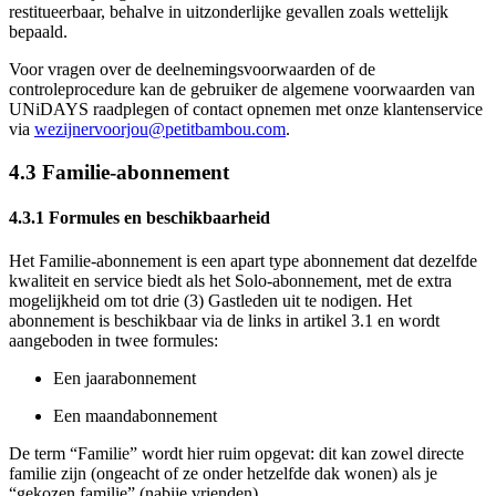
restitueerbaar, behalve in uitzonderlijke gevallen zoals wettelijk
bepaald.
Voor vragen over de deelnemingsvoorwaarden of de
controleprocedure kan de gebruiker de algemene voorwaarden van
UNiDAYS raadplegen of contact opnemen met onze klantenservice
via
wezijnervoorjou@petitbambou.com
.
4.3 Familie-abonnement
4.3.1 Formules en beschikbaarheid
Het Familie-abonnement is een apart type abonnement dat dezelfde
kwaliteit en service biedt als het Solo-abonnement, met de extra
mogelijkheid om tot drie (3) Gastleden uit te nodigen. Het
abonnement is beschikbaar via de links in artikel 3.1 en wordt
aangeboden in twee formules:
Een jaarabonnement
Een maandabonnement
De term “Familie” wordt hier ruim opgevat: dit kan zowel directe
familie zijn (ongeacht of ze onder hetzelfde dak wonen) als je
“gekozen familie” (nabije vrienden).