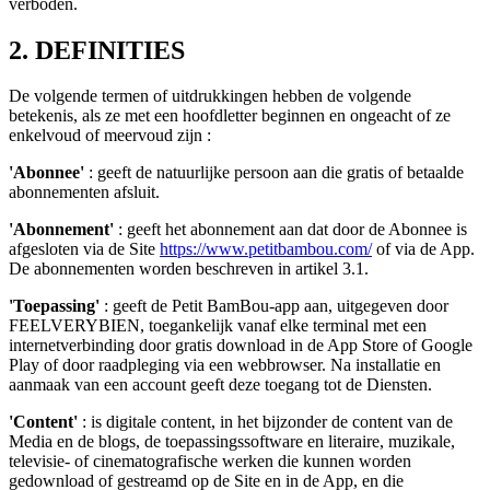
verboden.
2. DEFINITIES
De volgende termen of uitdrukkingen hebben de volgende
betekenis, als ze met een hoofdletter beginnen en ongeacht of ze
enkelvoud of meervoud zijn :
'Abonnee'
: geeft de natuurlijke persoon aan die gratis of betaalde
abonnementen afsluit.
'Abonnement'
: geeft het abonnement aan dat door de Abonnee is
afgesloten via de Site
https://www.petitbambou.com/
of via de App.
De abonnementen worden beschreven in artikel 3.1.
'Toepassing'
: geeft de Petit BamBou-app aan, uitgegeven door
FEELVERYBIEN, toegankelijk vanaf elke terminal met een
internetverbinding door gratis download in de App Store of Google
Play of door raadpleging via een webbrowser. Na installatie en
aanmaak van een account geeft deze toegang tot de Diensten.
'Content'
: is digitale content, in het bijzonder de content van de
Media en de blogs, de toepassingssoftware en literaire, muzikale,
televisie- of cinematografische werken die kunnen worden
gedownload of gestreamd op de Site en in de App, en die