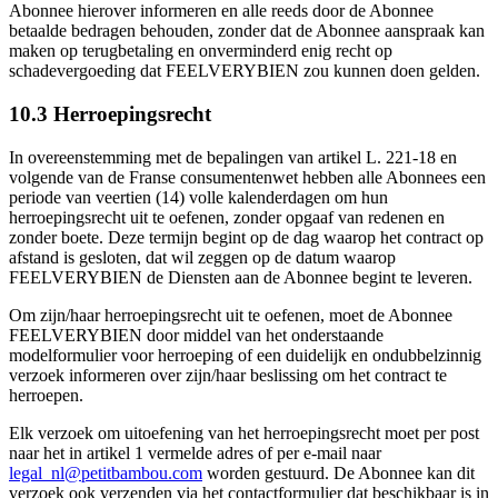
Abonnee hierover informeren en alle reeds door de Abonnee
betaalde bedragen behouden, zonder dat de Abonnee aanspraak kan
maken op terugbetaling en onverminderd enig recht op
schadevergoeding dat FEELVERYBIEN zou kunnen doen gelden.
10.3 Herroepingsrecht
In overeenstemming met de bepalingen van artikel L. 221-18 en
volgende van de Franse consumentenwet hebben alle Abonnees een
periode van veertien (14) volle kalenderdagen om hun
herroepingsrecht uit te oefenen, zonder opgaaf van redenen en
zonder boete. Deze termijn begint op de dag waarop het contract op
afstand is gesloten, dat wil zeggen op de datum waarop
FEELVERYBIEN de Diensten aan de Abonnee begint te leveren.
Om zijn/haar herroepingsrecht uit te oefenen, moet de Abonnee
FEELVERYBIEN door middel van het onderstaande
modelformulier voor herroeping of een duidelijk en ondubbelzinnig
verzoek informeren over zijn/haar beslissing om het contract te
herroepen.
Elk verzoek om uitoefening van het herroepingsrecht moet per post
naar het in artikel 1 vermelde adres of per e-mail naar
legal_nl@petitbambou.com
worden gestuurd. De Abonnee kan dit
verzoek ook verzenden via het contactformulier dat beschikbaar is in