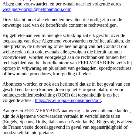
Algemene voorwaarden en per e-mail naar het volgende adres :
wezijnervoorjou@petitbambou.com
.
Deze klacht moet alle elementen bevatten die nodig zijn om de
onwettige aard van de betreffende content te rechtvaardigen.
Bij gebreke aan een minnelijke schikking zal elk geschil over de
toepassing van deze Algemene voorwaarden en/of het afsluiten, de
interpretatie, de uitvoering of de beëindiging van het Contract om
welke reden dan ook, evenals alle gevolgen die hieruit kunnen
voortvloeien, worden voorgelegd aan de rechtbanken binnen het
rechtsgebied van het hoofdkantoor van FEELVERYBIEN, zelfs bij
oproep in vrijwaring en pluraliteit van gedaagden, spoedprocedures
of bewarende procedures, kort geding of rekest.
Abonnees worden er ook aan herinnerd dat ze in het geval van een
geschil een beroep kunnen doen op het Europese platform voor
onlinegeschillenbeslechting (ODR) dat toegankelijk is op het
volgende adres :
https://ec.europa.eu/consumers/odr
.
Aangezien FEELVERYBIEN aanwezig is in verschillende landen,
zijn de Algemene voorwaarden vertaald in verschillende talen
(Engels, Spaans, Duits, Italiaans en Nederlands). Bijgevolg is alleen
de Franse versie doorslaggevend in geval van tegenstrijdigheid of
noodzakelijke interpretatie.