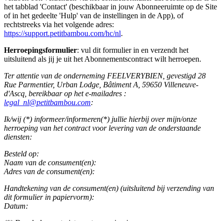
het tabblad 'Contact' (beschikbaar in jouw Abonneeruimte op de Site
of in het gedeelte 'Hulp' van de instellingen in de App), of
rechtstreeks via het volgende adres:
https://support.petitbambou.com/hc/nl
.
Herroepingsformulier
: vul dit formulier in en verzendt het
uitsluitend als jij je uit het Abonnementscontract wilt herroepen.
Ter attentie van de onderneming FEELVERYBIEN, gevestigd 28
Rue Parmentier, Urban Lodge, Bâtiment A, 59650 Villeneuve-
d'Ascq, bereikbaar op het e-mailadres :
legal_nl@petitbambou.com
:
Ik/wij (*) informeer/informeren(*) jullie hierbij over mijn/onze
herroeping van het contract voor levering van de onderstaande
diensten:
Besteld op:
Naam van de consument(en):
Adres van de consument(en):
Handtekening van de consument(en) (uitsluitend bij verzending van
dit formulier in papiervorm):
Datum: