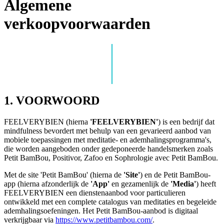
Algemene
verkoopvoorwaarden
1. VOORWOORD
FEELVERYBIEN (hierna
'FEELVERYBIEN'
) is een bedrijf dat
mindfulness bevordert met behulp van een gevarieerd aanbod van
mobiele toepassingen met meditatie- en ademhalingsprogramma's,
die worden aangeboden onder gedeponeerde handelsmerken zoals
Petit BamBou, Positivor, Zafoo en Sophrologie avec Petit BamBou.
Met de site 'Petit BamBou' (hierna de
'Site'
) en de Petit BamBou-
app (hierna afzonderlijk de
'App'
en gezamenlijk de
'Media'
) heeft
FEELVERYBIEN een dienstenaanbod voor particulieren
ontwikkeld met een complete catalogus van meditaties en begeleide
ademhalingsoefeningen. Het Petit BamBou-aanbod is digitaal
verkrijgbaar via
https://www.petitbambou.com/
.