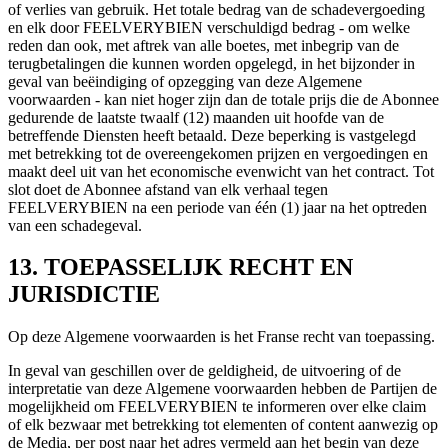
of verlies van gebruik. Het totale bedrag van de schadevergoeding
en elk door FEELVERYBIEN verschuldigd bedrag - om welke
reden dan ook, met aftrek van alle boetes, met inbegrip van de
terugbetalingen die kunnen worden opgelegd, in het bijzonder in
geval van beëindiging of opzegging van deze Algemene
voorwaarden - kan niet hoger zijn dan de totale prijs die de Abonnee
gedurende de laatste twaalf (12) maanden uit hoofde van de
betreffende Diensten heeft betaald. Deze beperking is vastgelegd
met betrekking tot de overeengekomen prijzen en vergoedingen en
maakt deel uit van het economische evenwicht van het contract. Tot
slot doet de Abonnee afstand van elk verhaal tegen
FEELVERYBIEN na een periode van één (1) jaar na het optreden
van een schadegeval.
13. TOEPASSELIJK RECHT EN
JURISDICTIE
Op deze Algemene voorwaarden is het Franse recht van toepassing.
In geval van geschillen over de geldigheid, de uitvoering of de
interpretatie van deze Algemene voorwaarden hebben de Partijen de
mogelijkheid om FEELVERYBIEN te informeren over elke claim
of elk bezwaar met betrekking tot elementen of content aanwezig op
de Media, per post naar het adres vermeld aan het begin van deze