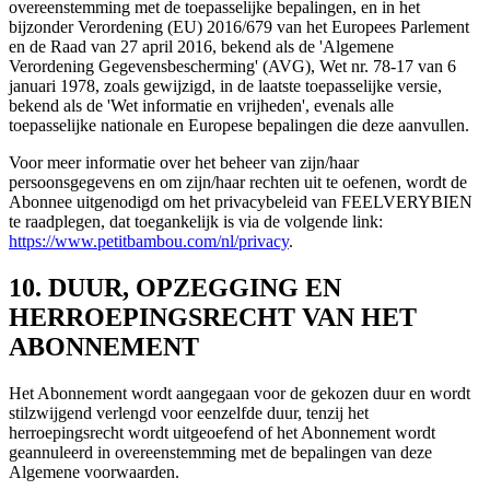
overeenstemming met de toepasselijke bepalingen, en in het
bijzonder Verordening (EU) 2016/679 van het Europees Parlement
en de Raad van 27 april 2016, bekend als de 'Algemene
Verordening Gegevensbescherming' (AVG), Wet nr. 78-17 van 6
januari 1978, zoals gewijzigd, in de laatste toepasselijke versie,
bekend als de 'Wet informatie en vrijheden', evenals alle
toepasselijke nationale en Europese bepalingen die deze aanvullen.
Voor meer informatie over het beheer van zijn/haar
persoonsgegevens en om zijn/haar rechten uit te oefenen, wordt de
Abonnee uitgenodigd om het privacybeleid van FEELVERYBIEN
te raadplegen, dat toegankelijk is via de volgende link:
https://www.petitbambou.com/nl/privacy
.
10. DUUR, OPZEGGING EN
HERROEPINGSRECHT VAN HET
ABONNEMENT
Het Abonnement wordt aangegaan voor de gekozen duur en wordt
stilzwijgend verlengd voor eenzelfde duur, tenzij het
herroepingsrecht wordt uitgeoefend of het Abonnement wordt
geannuleerd in overeenstemming met de bepalingen van deze
Algemene voorwaarden.