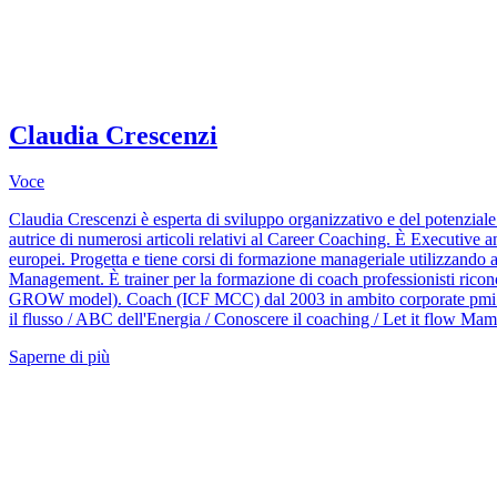
Claudia Crescenzi
Voce
Claudia Crescenzi è esperta di sviluppo organizzativo e del potenzial
autrice di numerosi articoli relativi al Career Coaching. È Executive 
europei. Progetta e tiene corsi di formazione manageriale utilizzando
Management. È trainer per la formazione di coach professionisti riconos
GROW model). Coach (ICF MCC) dal 2003 in ambito corporate pmi and
il flusso / ABC dell'Energia / Conoscere il coaching / Let it flow M
Saperne di più