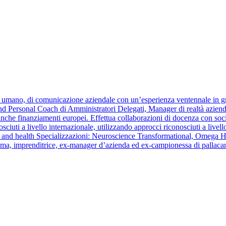
e umano, di comunicazione aziendale con un’esperienza ventennale in gra
and Personal Coach di Amministratori Delegati, Manager di realtà aziendal
 anche finanziamenti europei. Effettua collaborazioni di docenza con soc
ciuti a livello internazionale, utilizzando approcci riconosciuti a live
 health Specializzazioni: Neuroscience Transformational, Omega Heal
amma, imprenditrice, ex-manager d’azienda ed ex-campionessa di pallaca