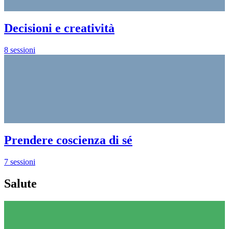
Decisioni e creatività
8 sessioni
Prendere coscienza di sé
7 sessioni
Salute