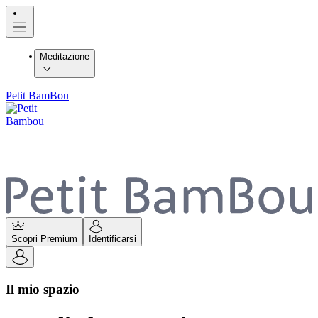
Meditazione
Petit BamBou
Scopri Premium
Identificarsi
Il mio spazio