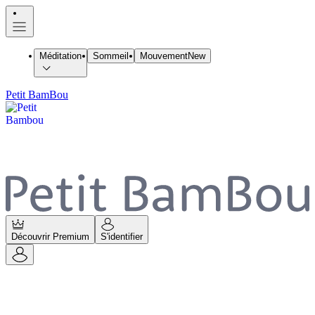
Méditation
Sommeil
Mouvement
New
Petit BamBou
Découvrir Premium
S'identifier