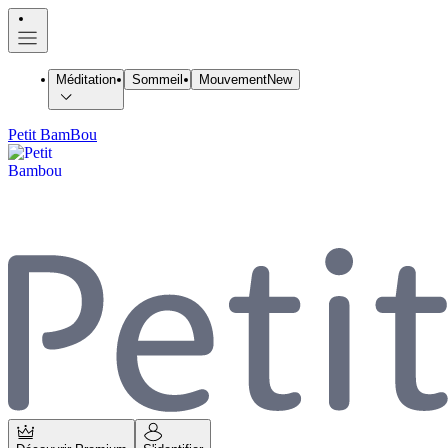
Méditation
Sommeil
Mouvement
New
Petit BamBou