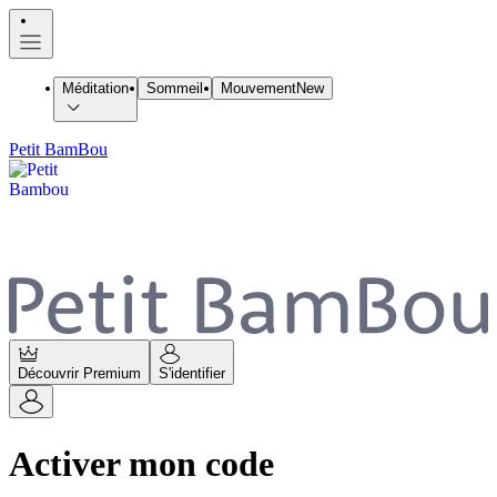
Méditation
Sommeil
Mouvement
New
Petit BamBou
Découvrir Premium
S'identifier
Activer mon code