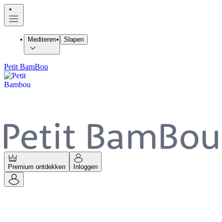
Mediteren
Slapen
Petit BamBou
Premium ontdekken
Inloggen