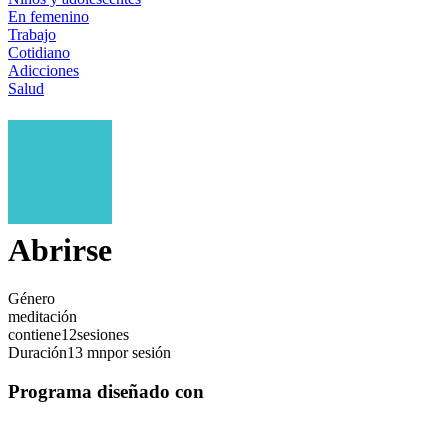
En femenino
Trabajo
Cotidiano
Adicciones
Salud
Abrirse
Género
meditación
contiene
12
sesiones
Duración
13 mn
por sesión
Programa diseñado con