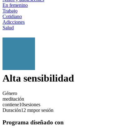
En femenino
Trabajo
Cotidiano
Adicciones
Salud
Alta sensibilidad
Género
meditación
contiene
10
sesiones
Duración
12 mn
por sesión
Programa diseñado con