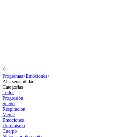
Programas
>
Emociones
>
Alta sensibilidad
Categorías
Todos
Progresión
Sueño
Respiración
Mente
Emociones
Uno mismo
Cuerpo
Niños y adolescentes