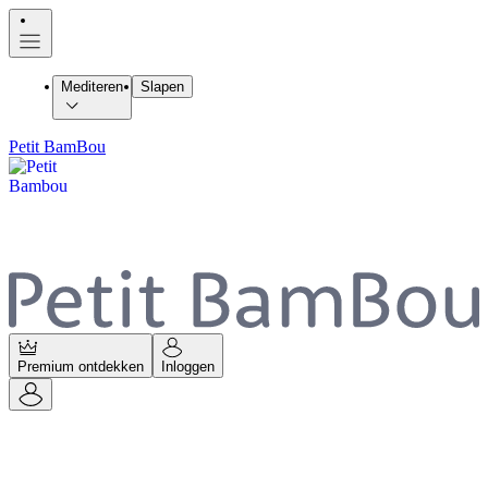
Mediteren
Slapen
Petit BamBou
Premium ontdekken
Inloggen