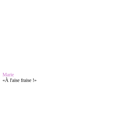
Marie
«
À l'aise fraise !
»