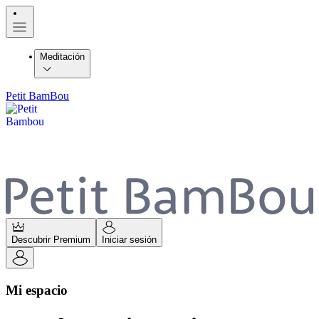
Meditación
Petit BamBou
Descubrir Premium
Iniciar sesión
Mi espacio