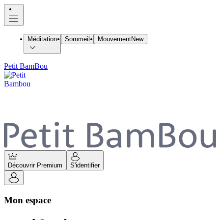
Méditation
Sommeil
Mouvement
New
Petit BamBou
Découvrir Premium
S'identifier
Mon espace